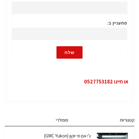
מתעניין ב:
שלח
או חייגו 0527753182
קטגוריות
פופולרי
ג'י.אם.סי יוקון (GMC Yukon)