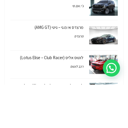
ג'י.אם.סי
מרצדס אי.מ.גי – גיטי (AMG GT)
מרצדס
לוטוס אליס (Lotus Elise – Club Racer)
רכב לוטוס
ג'יפ רנגלר יבוא מקביל Jeep Wrangler
2026/7
ג'יפ
ג'יפ רנגלר יבוא מקביל – איך, למה, כמה זה
עולה והאם יש אחריות על הרכב?