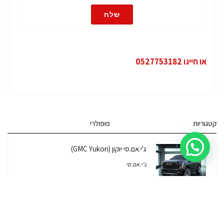
שלח
או חייגו 0527753182
קטגוריות
פופולרי
ג'י.אם.סי יוקון (GMC Yukon)
ג'י.אם.סי
מרצדס אי.מ.גי – גיטי (AMG GT)
מרצדס