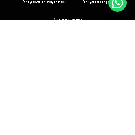
•
פולקסווגן יבוא מקביל
•
מ
י
ני קופר יבוא מקביל
עקבו אחרינו :)
מתן שירות בכל אזור המרכז | כל הזכויות שמורות ל OdysseyCars |
יבוא רכב אישי
|
מדיניות
ותנאי שימוש
כל המידע המוצג באתר נועד למטרות מידע בלבד ובשום פנים ואופן אינו מהווה הצעה
ציבורית. המחירים/מפרט טכני ואבזור באתר עשויים להיות שונים בפועל אצל סוחרים
רשמיים וסוכנויות רכב אחרות.