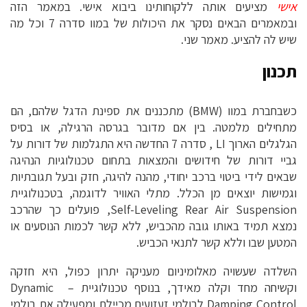
אישי
מציעים אותה ללקוחותינו ביבוא אישי. במאמר הזה
ובמאמרים הבאים נסקר את היכולות של במוו סדרה 7 וכל מה
שיש לה להציע. מאמר שני.
תכנון
כשבחברת במוו (BMW) מתכננים את ספינת הדגל שלהם, הם
מתחילים מלמטה. בין אם מדובר בגרסה הרגילה, או בסיס
הגלגלים הארוך LI , סדרה 7 החדשה היא התגלמות של דורות על
גביי דורות של חידושים והמצאות בתחום טכנולוגיות הנהיגה
שבאים לידי ביטוי ברכב יחודי, מהנה להיגה, חזק ובעל תגובתיות
וגמישות יוצאים מן הכלל. מתלי האוויר לדוגמה, בטכנולוגיית
Self-Leveling Rear Air Suspension, פועלים כך שהרכב
נמצא תמיד באותו גובה מהכביש, ללא קשר לכמות הנוסעים או
המטען שבו וללא קשר לתנאי הכביש.
השלדה שעשויה מאלומיניום מעניקה יתרון כפול, היא חזקה
וקשיחה מחד וקלה מאידך, בנוסף טכנולוגיית – Dynamic
Damping Control לבולמי זעזועים מכיילת ומפעילה את בולמי