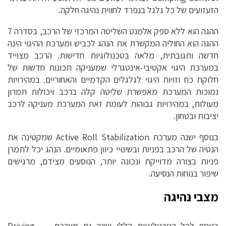
הזעזועים של כל גלגל בנפרד לחווית נהיגה חלקה.
ההגה הוא ללא ספק אלמנט השליטה המרכזי של הרכב, בסדרה 7
ההגה הוא החוליה המקשרת את הנהג לכביש ומערכת ההיגוי הינה
חדשה ותגובתית, מלאה בטכנולוגיות חדישות. הרכב מצוייד
במערכת היגוי אקטיבי-אינטגרלי שמעניקה תכונות חדשות של
חלוקת כח וזויות היגוי לגלגלים הקדמיים והאחוריים. במהירויות
נמוכות המערכת מאפשרת שליטה קלה ברכב ויכולות תמרון
מעולות, במהירויות גבוהות לעומת זאת המערכת מעניקה לרכב
יציבות ובטחון.
בנוסף ישנה מערכת Active Roll Stabilization שמקטינה את
הנטיה של הרכב בפניות ובשינויי כיוון פתאומיים. הנהג יכל לתמרן
פניות בצורה מדוייקת ונכונה יותר, הנוסעים מצידם, מרגישים
שיפור בנוחות הנסיעה.
מצבי נהיגה
בנוסף לכל הטכנולוגיות הללו ישנה גם מערכת – Driving