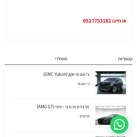
או חייגו 0527753182
קטגוריות
פופולרי
ג'י.אם.סי יוקון (GMC Yukon)
ג'י.אם.סי
מרצדס אי.מ.גי – גיטי (AMG GT)
מרצדס