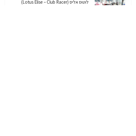
לוטוס אליס (Lotus Elise – Club Racer)
רכב לוטוס
ג'יפ רנגלר יבוא מקביל Jeep Wrangler
2026/7
ג'יפ
ג'יפ רנגלר יבוא מקביל – איך, למה, כמה זה
עולה והאם יש אחריות על הרכב?
ג'יפ