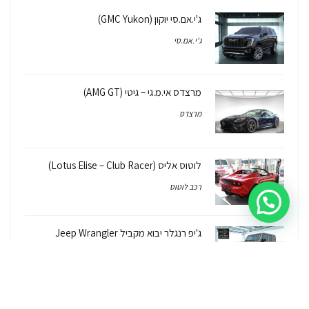
ג'י.אם.סי יוקון (GMC Yukon)
ג'י.אם.סי
מרצדס אי.מ.גי – גיטי (AMG GT)
מרצדס
לוטוס אליס (Lotus Elise – Club Racer)
רכב לוטוס
ג'יפ רנגלר יבוא מקביל Jeep Wrangler
2026/7
ג'יפ
ג'יפ רנגלר יבוא מקביל – איך, למה, כמה זה