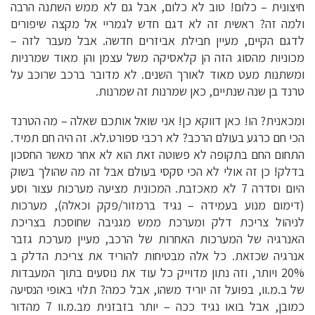
חיצונית – כלום! טוב לא כלום, אבל גם לא ממש השתנה הרבה
ולמה זה? ראשית זה לא דגם חדש לגמריי אל מקצה שיפורים
לדגם הקיים, מעיין חבילת אביזרים חדשה. אבל מעבר לזה –
מכוניות מהסוג הזה הן קלאסיקה משל עצמן והן מאוד שמרניות
ומשתנות מעט מאוד לאורך השנים. לא מדובר ברכב שרוכב על
טרנד בן שנה שנתיים, כאן שמרנות זה שמרנות.
ומכאנית? הו! כאן דווקא כן! אני שואל אותכם שאלה – מה הטרנד
הכי חם כרגע בעולם הרכב? לא רכבי ספורט.לא. זה היה חם תמיד.
התחום החם בתקופה לא פשוטה זאת הוא לא אחר מאשר החסכון
בדלק! כן זה אולי לא הכי סקסי בעולם אבל זה מה שהולך בשוק
היום וסדרה 7 לא מאכזבת. המכונית מציעה מערכות עצור וסע
(דימום מנוע בעמידה – נגיד ברמזור/פקק וכאלה), מערכות
לניהול צריכת דלק ומערכת ממש מגניבה שחוסכת בצריכת
האנרגיה של המערכות האחרות של הרכב, מעיין מערכת גזבר
אנרגיה שכזאת. כל אלה מבטיחות להוריד את צריכת הדלק ב
20% ויותר, וזה נתון מדוייק כל עוד את נוסעים בתוך המעבדות
של ב.מ.וו, בפועל זה יוריד משהו, אבל כמה? תלוי באופי הנסיעה
כמובן, אבל בואו נגיד ככה – יותר בזבזנית מב.מ.וו 7 מהדור