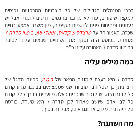
רכבי המנהלים הגדולים של כל היצרניות המרכזיות נכנסים
למקצה שיפורים, עוד לא מדובר בדגמים חדשים לגמריי אבל יש
רענונים ומתיחות פנים לדגמים הקיימים, מין משבר אמצע בחיים
שכזה. האמור חל על
מרצדס S קלאס
,
אאודי A8
,
ב.מ.וו סדרה 7
ואחרות. בפוסט הזה נסקר את השינויים שבאים עלינו לטובה
בב.מ.וו סדרה 7 האהובה עלינו כ"כ.
כמה מילים עליה
סדרה 7 היא בעצם לימוזית הפאר של
ב.מ.וו
, ספינת הדגל של
היצרנית, כך שכל דבר טוב וחדשני שממציאים בב.מ.וו מגיע קודם
כל לדגם הזה. יש לזכור שרכבים כאלה מיועדים בדרך כלל קודם
כל לבן אדם שיושב מאחור לכן סדרה 7 היא משרד, כורסת
טלויזיה ובית מלון.. אה וגם אוטו, אבל זה בסוף.
מה השתנה?