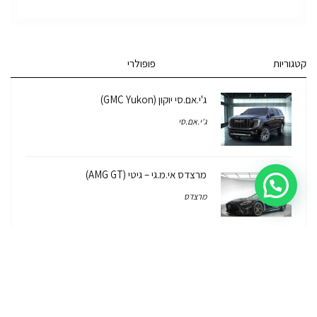
קטגוריות
פופולרי
ג'י.אם.סי יוקון (GMC Yukon)
ג'י.אם.סי
מרצדס אי.מ.גי – גיטי (AMG GT)
מרצדס
לוטוס אליס (Lotus Elise – Club Racer)
רכב לוטוס