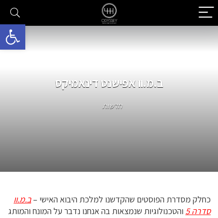
פתח סרגל 
ב.מ.וו אפישנט דינאמיקס
חדשות
כחלק מסדרת הפוסטים שהקדשנו למלכת היבוא האישי –
ב.מ.וו
סדרה 5
והטכנולוגיות שנמצאות בה אנחנו נדבר על המונח והמותג