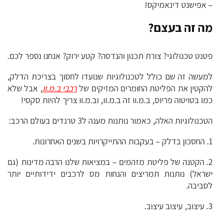
– אפישנט דינאמיקס!
מה זה בעצם?
פטנט טכנולוגי? צורת תכנון והנדסה? קטע ירוק? אנחנו נספר לכם.
למעשה זה שם כולל לטכנולוגיות שנועדו לחסוך בצריכת הדלק,
להקטין את הפליטת החומרים המזיקים של
רכבי ב.מ.וו
, אבל שלא
כמו בטויטוה פריוס, ב.מ.וו זה ב.מ.וו, וב.מ.וו צריך להיות סקסי!
הטכנולוגיות האלה, כאמור נותנות מענה ל3 טרנדים בעולם הרכב:
1. החסכון בדלק – בעקבות ההתייקרויות בשנים האחרונות.
2. הקטנה של פליטת מזהמים – במציאות שלנו הרבה מדינות (גם
ישראל) נותנות תמריצים והנחות מס לרכבים ידידותיים יותר
לסביבה.
3. עיצוב, עיצוב עיצוב.