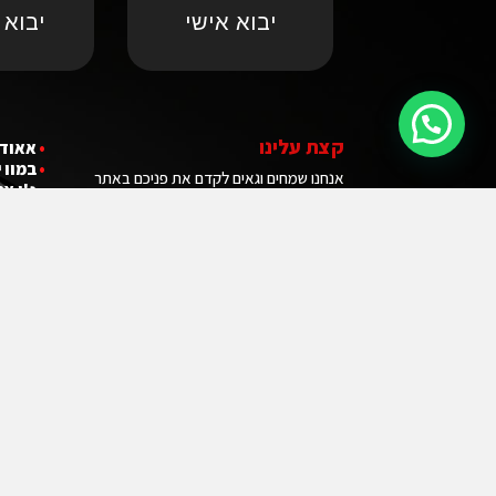
יבוא אישי
יבוא 
קצת עלינו
•
אאודי
•
במוו 
אנחנו שמחים וגאים לקדם את פניכם באתר
•
ג'י אם
הרשמי של חברת אודיסי. חברה ליבוא אישי של
•
ג'יפ י
רכבים לישראל! אנחנו מעריכים ומכבדים את
הזמן שאתם מקדישים כדי לבקר באתר של
החברה שלנו. הוא לא יהיה לחינם. באמצעותנו
תוכלו להבין מהו "היבוא האישי" או ״המקביל״,
לחסוך הרבה כסף ובלאגן וכמובן להיות הבעלים
המאושר של רכב החלומות שלכם.