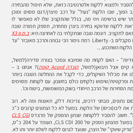
להסביר ולמצוא ללקוח אלטרנטיבה כזאת, שלא תיפול מהבחירה
 הפוך, שבו הלקוח "נעול" על רכב מיצרן/דגם מסוים ומוכן
ר שיש ברשימה ויהי מה, בגלל שהתקציב שלו לא מאפשר לו
ראות ללקוח שדווקא בחירה ביצרן מתחרה, תספק תמורה טובה
תאם לתקציב. דוגמה טובה שנתקלתי בה לאחרונה היא:
ב.מ.וו X3
. באותן רמות מחיר, אנחנו מקבלים ב- Liberty רמת גימור הכי גבוהה והרכב מאובזר "עד
חודיות" – האם לקחת מה שמיובא ונמכר בצורה סדירה(למשל,
א קיים אצל היבואן(למשל,
הונדה Acord קופה
)? אנחנו ב –
 את מכלול השיקולים, כדי לקבל את ההחלטה הטובה ביותר
ית ופרקטיות/שימוש נלקחים כולם בחשבון. עם לקוחות מסוימים
ת הסחירות של הרכב הייחודי בשוק המשומשות, ביטוח וכו'.
ם נתונים, מבחני דרכים, צריכות דלק, תאוצות ומה לא. רוב
 את ליבו(וכיסו) של הלקוח. בפועל לא כל הנתונים קרובים כ"כ
כל". חשוב להסביר ללקוחות שנתון ההספק של מרצדס
CLS CGI
, למשל, העומד על 231 כ"ס אינו שונה בפועל מהנתון הספק של CLS CDI 200, העומד על 204 כ"ס,
ריק שיווקי" של היצרן, שנועד לגרום ללקוח לשלם יותר ותו לא.