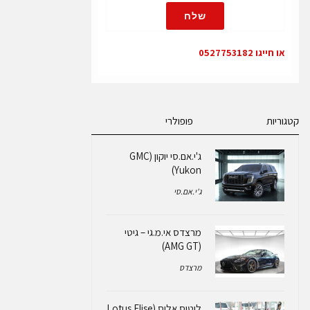
שלח
או חייגו 0527753182
קטגוריות
פופולרי
ג'י.אם.סי יוקון (GMC
Yukon)
ג'י.אם.סי
מרצדס אי.מ.גי – גיטי
(AMG GT)
מרצדס
לוטוס אליס (Lotus Elise