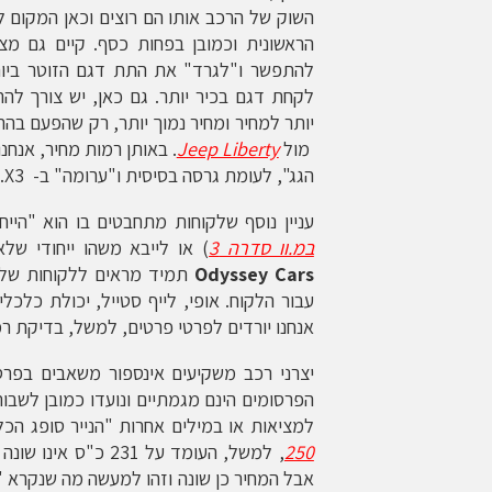
השוק של הרכב אותו הם רוצים וכאן המקום 
הראשונית וכמובן בפחות כסף. קיים גם מצב
להתפשר ו"לגרד" את התת דגם הזוטר ביות
לקחת דגם בכיר יותר. גם כאן, יש צורך לה
יותר למחיר ומחיר נמוך יותר, רק שהפעם בה
מול
Jeep Liberty
הגג", לעומת גרסה בסיסית ו"ערומה" ב- X3. הלקוח השתכנע…
עניין נוסף שלקוחות מתחבטים בו הוא "היי
במ.וו סדרה 3
) או לייבא משהו ייחודי של
Odyssey Cars
תמיד מראים ללקוחות שלנו
עבור הלקוח. אופי, לייף סטייל, יכולת כלכל
אנחנו יורדים לפרטי פרטים, למשל, בדיקת רמ
יצרני רכב משקיעים אינספור משאבים בפרסו
הפרסומים הינם מגמתיים ונועדו כמובן לשבות
למציאות או במילים אחרות "הנייר סופג ה
250
אבל המחיר כן שונה וזהו למעשה מה שנקרא "ט