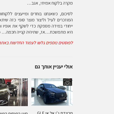
מקרה בלקוח אמיתי, אגב…
לסיכום, כשאנחנו בוחרים ומייעצים ללקוחו
המוזכרים לעיל וליצור מוצר סופי כזה שיתא
ייחודי במידה מספקת כדי לשקף את אופיו ורצו
היא מתמשכת…אז, שתיהיה קנייה חכמה… כא
לפוסטים נוספים גלשו לעמוד החדשות באתרי
אולי יעניין אותך גם
מרצדס ג'י אל אי GLE
סוגי הפנסים המות