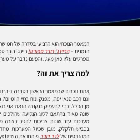
המאמר הנוכחי הוא הרביעי בסדרה של חמישה
הזמנים –
הריינג' רובר ספורט!
ריינג' רובר ס
מפרטים עליו כאן מעט. והפעם נדבר על מערכת השטח – se system
למה צריך את זה?
אתם זוכרים שבמאמר הראשון בסדרה דיברנו על
וגם רכב פנאי יפה, מפנק ונוח בחיי היומיום?
מן הכלל. כדי להעמיק בנקודה הזאת אני רוצ
שונה מאוד בהתאם לסוג הנסיעה שהולכים לע
מערכות עזר שונות צריכות להגיב בצורה מס
בכביש חלקלק. מובן שכיול המערכות מחדש
המהנדסים של
לנד רובר
פיתחו את ה Terrain Response system (דרך אגב, סימן מסחרי רשום)