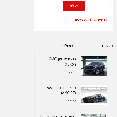
שלח
או חייגו 0527753182
קטגוריות
פופולרי
ג'י.אם.סי יוקון (GMC
Yukon)
ג'י.אם.סי
מרצדס אי.מ.גי – גיטי
(AMG GT)
מרצדס
לוטוס אליס (Lotus Elise