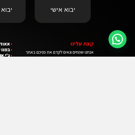
יבוא אישי
יבוא 
קצת עלינו
•
אאודי
•
במוו 
אנחנו שמחים וגאים לקדם את פניכם באתר
•
ג'י אם
הרשמי של חברת אודיסי. חברה ליבוא אישי של
•
ג'יפ י
רכבים לישראל! אנחנו מעריכים ומכבדים את
הזמן שאתם מקדישים כדי לבקר באתר של
החברה שלנו. הוא לא יהיה לחינם. באמצעותנו
תוכלו להבין מהו "היבוא האישי" או ״המקביל״,
לחסוך הרבה כסף ובלאגן וכמובן להיות הבעלים
המאושר של רכב החלומות שלכם.