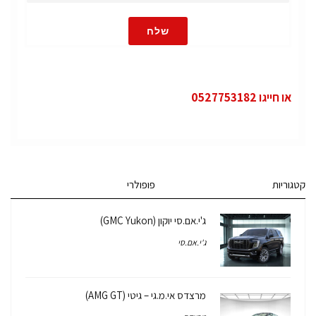
שלח
או חייגו 0527753182
קטגוריות
פופולרי
ג'י.אם.סי יוקון (GMC Yukon)
ג'י.אם.סי
מרצדס אי.מ.גי – גיטי (AMG GT)