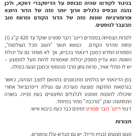
בניגוד לקודמו שהיה מבוסס על הדיסקברי דווקא, ולכן
נהנה מבסיס גלגלים ארוך יותר מזה של הדור היוצא
ופרופורציות שונות מזה של הדור הקודם ומרווח טוב
מבעבר לנוסעים.
למרות הצמיחה בממדים ריינג' רובר ספורט שוקל עד 420 ק"ג (!)
פחות מהדור הקודם. כנושא תואר "הטוב מכל העולמות",
הספורט החדש כמובן דינאמי בכביש, אך לא מוותר גם על יכולת
השטח. הוא עדיין מספק יכולות שאמורות להיות מעל לממוצע –
יש לו מתלי אוויר, מרווח גחון מרבי פנטסטי וכמובן הנעה כפולה.
בפן הדינאמי יש בולמים מתכווננים בהתאם למצב הנהיגה, כאשר
בגרסאות החזקות מוצעת מערכת עם נעילת דיפרנציאל אחורי
שיכולה להפנות מומנט לגלגלים החיצוניים בעת פנייה. בשורה
התחתונה: טנק "מרכבה" מהיר במיוחד.
דגמי
ריינג' רובר ספורט
זמינים כבר כעת ביבוא אישי.
תצורות
מגוון מנועים (בנזין ודיזל. יש גם מגדש-על) וגימורים.