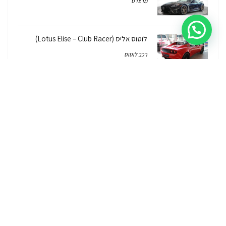
מרצדס
לוטוס אליס (Lotus Elise – Club Racer)
רכב לוטוס
ג'יפ רנגלר יבוא מקביל Jeep Wrangler
2026/7
ג'יפ
ג'יפ רנגלר יבוא מקביל – איך, למה, כמה זה
עולה והאם יש אחריות על הרכב?
ג'יפ