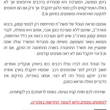
בזמן הנסיעה, המערכת היא סנטדרט ברכבים אירופאים אך לא
באלה האמריקאים ולכן פנסי הלגון יתקבלו אך ורק אם הם תואמים
לתקינה האירופאית ומסומנים בסימון E/e.
אומנם הוראת הנוהל של משת"ח מתייחסת רק לפנסי קסנון, ביבוא
מארה"ב, שהינם ללא מערכת כונון אנכי, אותם היא פוסלת, לגביי
פנסים קסנון מארה"ב שיש להם מערכת כזאת אין כלל התיחסות,
והנושא נשאר מעומעם. משיחה עם מהנדסי המשרד עולה שמה
שמעניין את משרד התחבורה בשורה התחתונה זה התקן, אם זה
E/e אזי יתקבל ואם לא ראה סעיפים קודמים.
על הנוהל הזה לבדו נפלו רכבים כמו ביואיק אנקלייב ואחרים.
חשוב לבדוק לפני שמזמינים רכב שפנסיו יתקבלו בארץ אחרת
הרכב יתקע בנמל וזה לא רצוי. אנחנו באודיסי, בודקים את
הדברים האלה מראש כמובן.
שתיהיה לכם חווית קניה נעימה. נשמח לראותכם בין לקוחותינו.
לפוסטים נוספים גלשו לעמוד החדשות באתרינו.