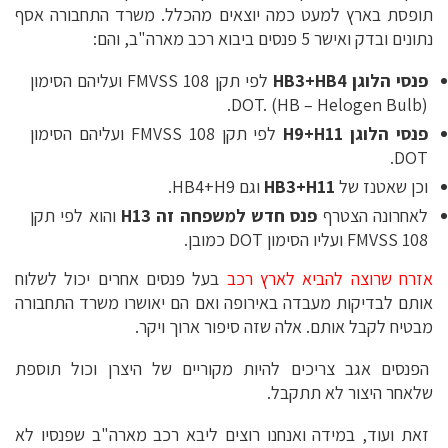
תופסת בארץ למעט כמה יוצאים מהכלל. משרד התחבורה אסף
נתונים ובדק ואישר 5 פנסים ביבוא רכב מארה"ב, והם:
פנסי הלוגן HB3+HB4
לפי תקן FMVSS 108 ועליהם הסימון
DOT. (HB – Helogen Bulb).
פנסי הלוגן H9+H11
לפי תקן FMVSS 108 ועליהם הסימון
DOT.
וכן שאטנז של
HB3+H11
וגם HB4+H9.
לאחרונה הצטרף
פנס חדש למשפחה זה H13
והוא לפי תקן
FMVSS 108 ועליו הסימון DOT כמובן.
אזרח שרוצה להביא לארץ רכב
בעל פנסים אחרים יכול לשלוח
אותם לבדיקות מעבדה באירופה ואם הם יאושרו משרד התחבורה
מבטיח לקבל אותם. אלה שזה סיפור ארוך ויקר.
הפנסים אגב צריכים להיות מקוריים של היצרן וכול תוספת
שלאחר היצור לא תתקבל.
זאת ועוד, במידה ואנחנו רוצים ליבא רכב מארה"ב שפנסיו לא