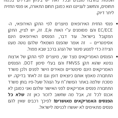
תחומים, והחשוב לענייננו הוא כמובן תחום התאורה, או פנסי החזית
ליתר דיוק.
פנסי החזית האירופאים מיוצרים לפי התקן האירופאי, ה-
EC/ECE והם מסומנים ע"י האות E/e. זה, יש לציין, התקן
המקובל בישראל. עוד דבר, הפנסים האירופאים הינם
אסימטריים – זה אומר שהפנס השמאלי שלהם נוטה מעט
הצידה כדי למנוע סינוור של הנהג ברכב שבא ממול.
הפנסים האמריקאים מצד שני, מיוצרים לפי התקן של ארצות
נפטא שהוא תקן FMVSS והם בעלי סימון DOT. הפנסים
האמריקאים הינם סימטריים ומאירים הישר לפנים ולכן משרד
התחבורה מאמץ אותם כיוצאים דופן וגם זה לאחר בדיקה. יש
מסכת שלמה באתר המשת"ח על הנוהל שעל-פיו בוחן משרד
התחבורה פנסים אמריקאים לפני האישור שלהם ואני כמובן לא
אכנס לכל זה, אבל מה שחשוב לזכור כאן זה
שלא כל
הפנסים האמריקאים מאושרים!
לפיכך רכבים שאין להם
פנסים מתאימים לא יאושרו לכניסה לישראל.