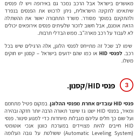
מאושרים בישראל אבל הרכב נמכר גם באירופה ויש לו פנסים
שיתאימו לתקינה הישראלית, ניתן לרכוש את הפנסים בנפרד
ולהתקינם במוסך מסודר. משרד התחבורה יאשר את ההשתלה
הזאת אומנם, אבל חשוב לזכור שלעיתים פנסים אירופאים יכולים
לא לעבוד על רכב מארה"ב. ממש הבדלי תרבות.
שימו לב שכל זה מתייחס לפנסי הלוגן, אלה הרגילים שיש בכל
רכב.
לפנסי HID
או כמו שהם ידועים בישראל – קסנון יש חוקים
משלו.
פנסי HID/קסנון.
פנסי HID עובדים אחרת מפנסי ההלוגן
. במקום פטיל מתחמם
ומאיר, בפנסי HID ישנו גז שיוצר תאורה הרבה יותר חזקה ובהירה
ועל שום כך חלים עליהם מגבלות מיוחדות כדי למנוע סינוור. פנסי
HID חייבים להיות מצויידים במערכת כוונון אנכי אוטומטי
(Automatic Leveling System) ששולטת על גובה העלומה