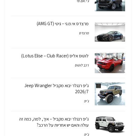
ג'י.אם.סי
מרצדס אי.מ.גי – גיטי (AMG GT)
מרצדס
לוטוס אליס (Lotus Elise – Club Racer)
רכב לוטוס
ג'יפ רנגלר יבוא מקביל Jeep Wrangler
2026/7
ג'יפ
ג'יפ רנגלר יבוא מקביל – איך, למה, כמה זה
עולה והאם יש אחריות על הרכב?
ג'יפ