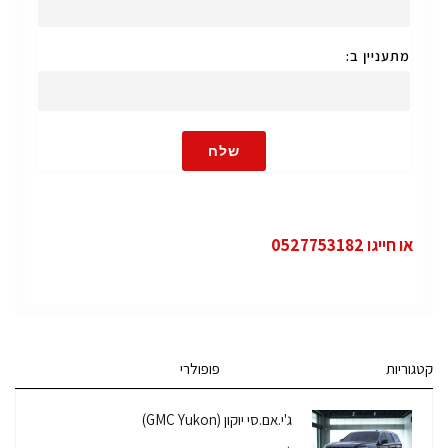
מתעניין ב:
שלח
או חייגו 0527753182
קטגוריות
פופולרי
ג'י.אם.סי יוקון (GMC Yukon)