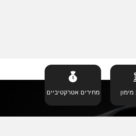
מימון
מחירים אטרקטיביים
קביל
•
פורד יבוא מקביל
יל
•
קאדילאק יבוא מקביל