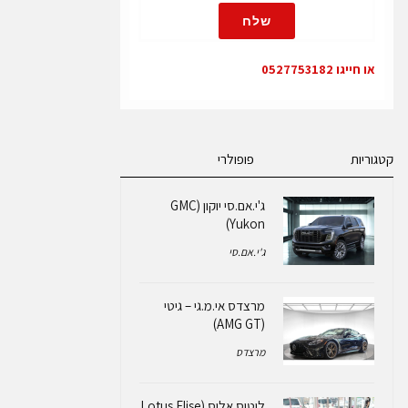
שלח
או חייגו 0527753182
קטגוריות
פופולרי
ג'י.אם.סי יוקון (GMC
Yukon)
ג'י.אם.סי
מרצדס אי.מ.גי – גיטי
(AMG GT)
מרצדס
לוטוס אליס (Lotus Elise