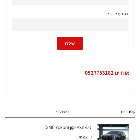
מתעניין ב:
שלח
או חייגו 0527753182
קטגוריות
פופולרי
ג'י.אם.סי יוקון (GMC Yukon)
ג'י.אם.סי