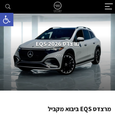
פתח סרגל 
מרצדס EQS 2026
כללי
מרצדס EQS ביבוא מקביל