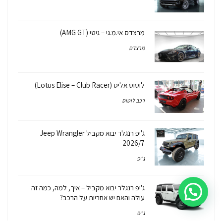
מרצדס אי.מ.גי – גיטי (AMG GT)
מרצדס
לוטוס אליס (Lotus Elise – Club Racer)
רכב לוטוס
ג'יפ רנגלר יבוא מקביל Jeep Wrangler
2026/7
ג'יפ
ג'יפ רנגלר יבוא מקביל – איך, למה, כמה זה
עולה והאם יש אחריות על הרכב?
ג'יפ