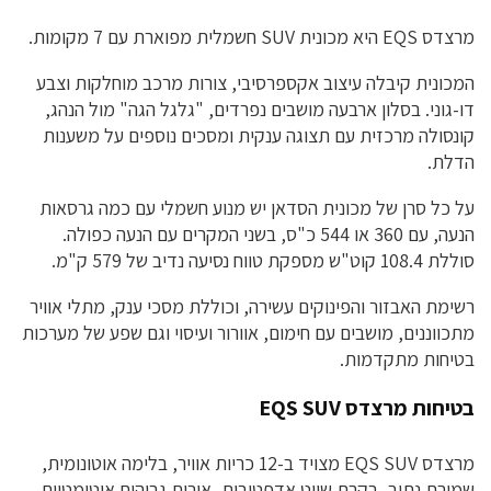
מרצדס EQS היא מכונית SUV חשמלית מפוארת עם 7 מקומות.
המכונית קיבלה עיצוב אקספרסיבי, צורות מרכב מוחלקות וצבע
דו-גוני. בסלון ארבעה מושבים נפרדים, "גלגל הגה" מול הנהג,
קונסולה מרכזית עם תצוגה ענקית ומסכים נוספים על משענות
הדלת.
על כל סרן של מכונית הסדאן יש מנוע חשמלי עם כמה גרסאות
הנעה, עם 360 או 544 כ"ס, בשני המקרים עם הנעה כפולה.
סוללת 108.4 קוט"ש מספקת טווח נסיעה נדיב של 579 ק"מ.
רשימת האבזור והפינוקים עשירה, וכוללת מסכי ענק, מתלי אוויר
מתכווננים, מושבים עם חימום, אוורור ועיסוי וגם שפע של מערכות
בטיחות מתקדמות.
בטיחות מרצדס EQS SUV
מרצדס EQS SUV מצויד ב-12 כריות אוויר, בלימה אוטונומית,
שמירת נתיב, בקרת שיוט אדפטיבית, אורות גבוהים אוטומטיים,