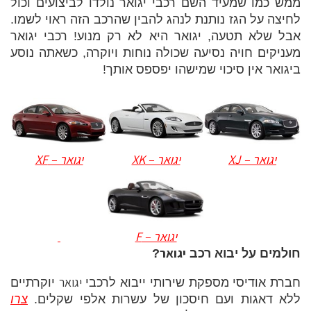
ממש כמו שמעיד השם רכבי יגואר נולדו לביצועים וכול
לחיצה על הגז נותנת לנהג להבין שהרכב הזה ראוי לשמו.
אבל שלא תטעה, יגואר היא לא רק מנוע! רכבי יגואר
מעניקים חויה נסיעה שכולה נוחות ויוקרה, כשאתה נוסע
ביגואר אין סיכוי שמישהו יפספס אותך!
יגואר – XJ
יגואר – XK
יגואר – XF
יגואר – F
יגואר
חולמים על יבוא רכב
?
יגואר
חברת אודיסי מספקת שירותי ייבוא לרכבי
יוקרתיים
ללא דאגות ועם חיסכון של עשרות אלפי שקלים.
צרו