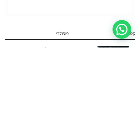
קטגוריות
פופולרי
ג'י.אם.סי יוקון (GMC Yukon)
ג'י.אם.סי
מרצדס אי.מ.גי – גיטי (AMG GT)
מרצדס
לוטוס אליס (Lotus Elise – Club Racer)
רכב לוטוס