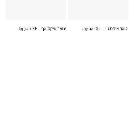
יגואר איקס.ג'יי – Jaguar XJ
יגואר איקס.אף – Jaguar XF