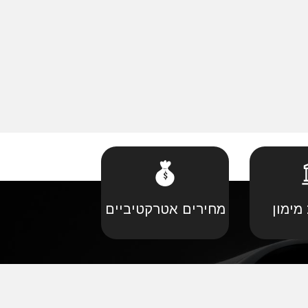
מימון
מחירים אטרקטיביים
קביל
•
פורד יבוא מקביל
יל
•
קאדילאק יבוא מקביל