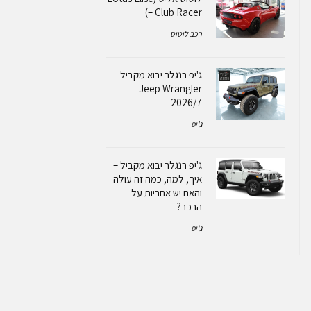
– Club Racer)
רכב לוטוס
ג'יפ רנגלר יבוא מקביל
Jeep Wrangler
2026/7
ג'יפ
ג'יפ רנגלר יבוא מקביל –
איך, למה, כמה זה עולה
והאם יש אחריות על
הרכב?
ג'יפ