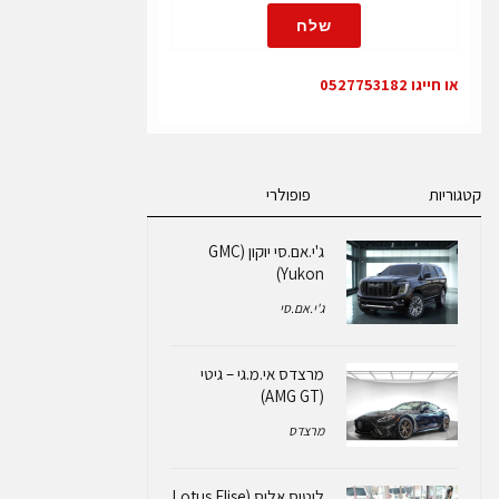
שלח
או חייגו 0527753182
קטגוריות
פופולרי
ג'י.אם.סי יוקון (GMC
Yukon)
ג'י.אם.סי
מרצדס אי.מ.גי – גיטי
(AMG GT)
מרצדס
לוטוס אליס (Lotus Elise