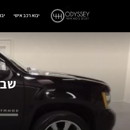
יבוא רכב אישי
יבו
שברולט (et