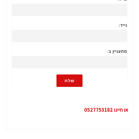
נייד:
מתעניין ב:
שלח
או חייגו 0527753182