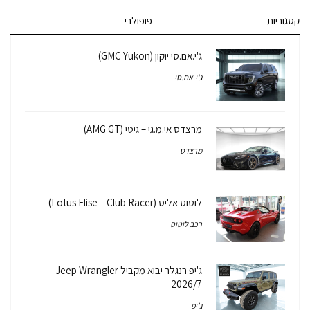
קטגוריות
פופולרי
ג'י.אם.סי יוקון (GMC Yukon)
ג'י.אם.סי
מרצדס אי.מ.גי – גיטי (AMG GT)
מרצדס
לוטוס אליס (Lotus Elise – Club Racer)
רכב לוטוס
ג'יפ רנגלר יבוא מקביל Jeep Wrangler
2026/7
ג'יפ