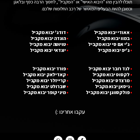
תוכלו להבין מהו "היבוא האישי" או ״המקביל״, לחסוך הרבה כסף ובלאגן
וכמובן להיות הבעלים המאושר של רכב החלומות שלכם.
•
אאודי יבוא מ
קביל
•
דודג' יבוא מקביל
•
במוו יבוא מ
קביל
•
הונדה יבוא מקביל
•
ג'י אם סי יבוא מ
קביל
•
טויוטה יבוא מקביל
•
ג'יפ יבוא מ
קביל
•
יונדאי יבוא מקביל
•
לנד רובר יבוא מקביל
•
פורד יבוא מקביל
•
לקסוס יבוא מקביל
•
קאדילאק יבוא מקביל
•
מרצדס יבוא מקביל
•
קרייזלר יבוא מקביל
•
ניסאן יבוא מקביל
•
שברולט יבוא מקביל
•
פולקסווגן יבוא מקביל
•
מ
י
ני קופר יבוא מקביל
עקבו אחרינו :)