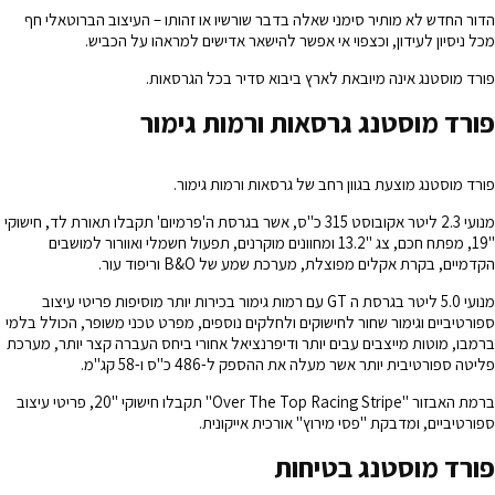
הדור החדש לא מותיר סימני שאלה בדבר שורשיו או זהותו – העיצוב הברוטאלי חף
מכל ניסיון לעידון, וכצפוי אי אפשר להישאר אדישים למראהו על הכביש.
פורד מוסטנג אינה מיובאת לארץ ביבוא סדיר בכל הגרסאות.
פורד מוסטנג גרסאות ורמות גימור
פורד מוסטנג מוצעת בגוון רחב של גרסאות ורמות גימור.
מנועי 2.3 ליטר אקובוסט 315 כ"ס, אשר בגרסת ה'פרמיום' תקבלו תאורת לד, חישוקי
"19, מפתח חכם, צג "13.2 ומחוונים מוקרנים, תפעול חשמלי ואוורור למושבים
הקדמיים, בקרת אקלים מפוצלת, מערכת שמע של B&O וריפוד עור.
מנועי 5.0 ליטר בגרסת ה GT עם רמות גימור בכירות יותר מוסיפות פריטי עיצוב
ספורטיביים וגימור שחור לחישוקים ולחלקים נוספים, מפרט טכני משופר, הכולל בלמי
ברמבו, מוטות מייצבים עבים יותר ודיפרנציאל אחורי ביחס העברה קצר יותר, מערכת
פליטה ספורטיבית יותר אשר מעלה את ההספק ל-486 כ"ס ו-58 קג"מ.
ברמת האבזור "Over The Top Racing Stripe" תקבלו חישוקי "20, פריטי עיצוב
ספורטיביים, ומדבקת "פסי מירוץ" אורכית אייקונית.
פורד מוסטנג בטיחות