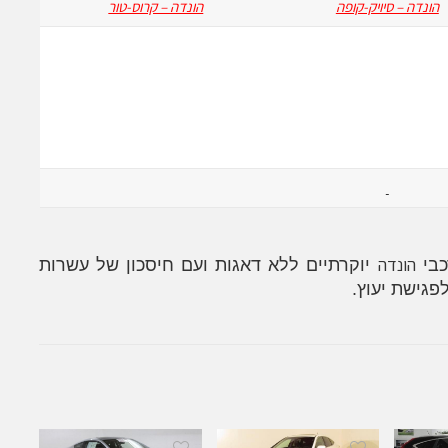
הונדה – סיויק-קופה
הונדה – קרוס-טור
הונדה
כבי
יוקרתיים ללא דאגות ועם חיסכון של עשרות
פגישת יעוץ.