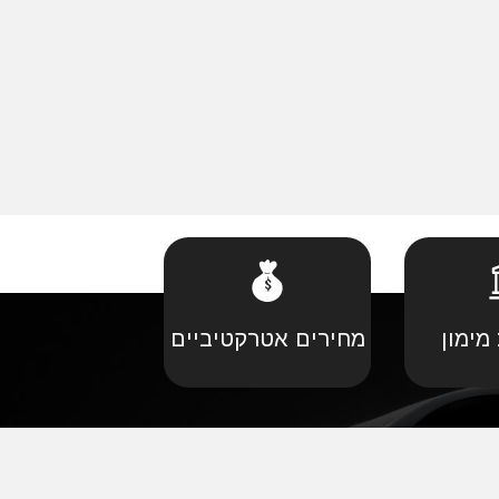
מימון
מחירים אטרקטיביים
קביל
•
פורד יבוא מקביל
יל
•
קאדילאק יבוא מקביל