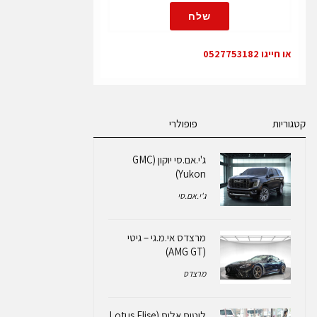
שלח
או חייגו 0527753182
קטגוריות
פופולרי
ג'י.אם.סי יוקון (GMC
Yukon)
ג'י.אם.סי
מרצדס אי.מ.גי – גיטי
(AMG GT)
מרצדס
לוטוס אליס (Lotus Elise