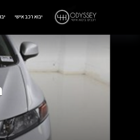
יבוא רכב אישי
יבו
הו