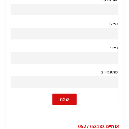
מייל:
נייד:
מתעניין ב:
שלח
או חייגו 0527753182