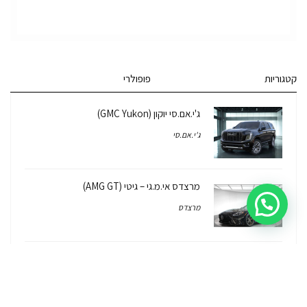
קטגוריות
פופולרי
ג'י.אם.סי יוקון (GMC Yukon)
ג'י.אם.סי
מרצדס אי.מ.גי – גיטי (AMG GT)
מרצדס
לוטוס אליס (Lotus Elise – Club Racer)
רכב לוטוס