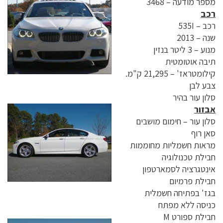
מספר מודעה – 3468
רכב
רכב – 535I
שנה – 2013
מנוע – 3 ליטר בנזין
תיבה אוטומטית
קילומטראז' – 21,295 ק"מ.
צבע לבן
סלון עור בהיר
אבזור
סלון עור – חימום מושבים
סאן רוף
מראות חשמליות מחוממות
חבילת טכנולוגיה
אינטגרציה לסמארטפון
חבילת פרמיום
בגז' בפתיחה חשמלית
כניסה ללא מפתח
חבילת ספורט M