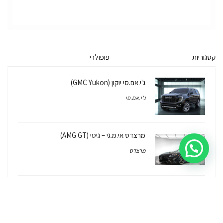
קטגוריות
פופולרי
ג'י.אם.סי יוקון (GMC Yukon)
ג'י.אם.סי
מרצדס אי.מ.גי – גיטי (AMG GT)
מרצדס
לוטוס אליס (Lotus Elise – Club Racer)
רכב לוטוס