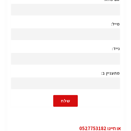
מייל:
נייד:
מתעניין ב:
שלח
או חייגו 0527753182