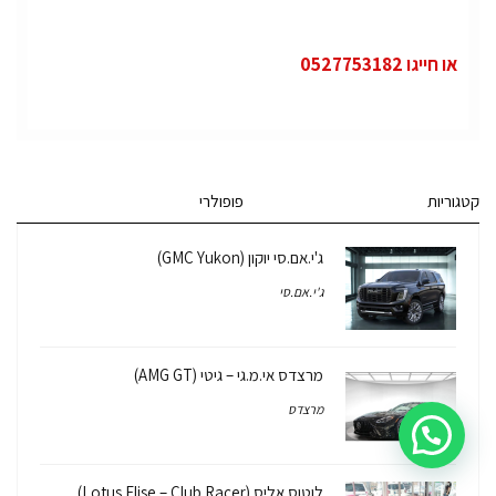
או חייגו 0527753182
קטגוריות
פופולרי
ג'י.אם.סי יוקון (GMC Yukon)
ג'י.אם.סי
מרצדס אי.מ.גי – גיטי (AMG GT)
מרצדס
לוטוס אליס (Lotus Elise – Club Racer)