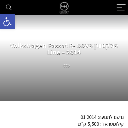
פתח סרגל 
פולקסווגן פאסט Volkswagen Passat R-
Line – 2014
כללי
נרשם לתנועה: 01.2014
קילומטראז': 5,500 ק"מ