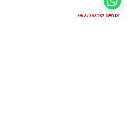
או חייגו 0527753182
קטגוריות
פופולרי
ג'י.אם.סי יוקון (GMC Yukon)
ג'י.אם.סי
מרצדס אי.מ.גי – גיטי (AMG GT)
מרצדס
לוטוס אליס (Lotus Elise – Club Racer)