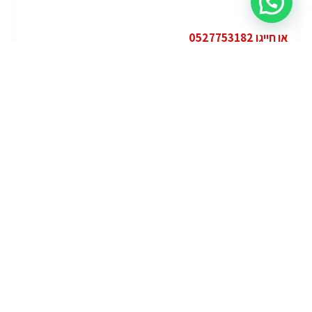
או חייגו 0527753182
קטגוריות
פופולרי
ג'י.אם.סי יוקון (GMC Yukon)
ג'י.אם.סי
מרצדס אי.מ.גי – גיטי (AMG GT)
מרצדס
לוטוס אליס (Lotus Elise – Club Racer)