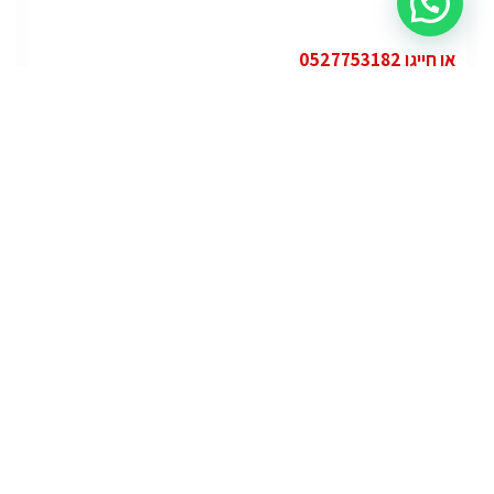
או חייגו 0527753182
קטגוריות
פופולרי
ג'י.אם.סי יוקון (GMC Yukon)
ג'י.אם.סי
מרצדס אי.מ.גי – גיטי (AMG GT)
מרצדס
לוטוס אליס (Lotus Elise – Club Racer)