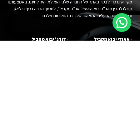
מקדישים כדי לבקר באתר של החברה שלנו. הוא לא יהיה לחינם. באמצעותנו
תוכלו להבין מהו "היבוא האישי" או ״המקביל״, לחסוך הרבה כסף ובלאגן
וכמובן להיות הבעלים המאושר של רכב החלומות שלכם.
•
אאודי יבוא מ
קביל
•
דודג' יבוא מקביל
•
במוו יבוא מ
קביל
•
הונדה יבוא מקביל
•
ג'י אם סי יבוא מ
קביל
•
טויוטה יבוא מקביל
•
ג'יפ יבוא מ
קביל
•
יונדאי יבוא מקביל
•
לנד רובר יבוא מקביל
•
פורד יבוא מקביל
•
לקסוס יבוא מקביל
•
קאדילאק יבוא מקביל
•
מרצדס יבוא מקביל
•
קרייזלר יבוא מקביל
•
ניסאן יבוא מקביל
•
שברולט יבוא מקביל
•
פולקסווגן יבוא מקביל
•
מ
י
ני קופר יבוא מקביל
עקבו אחרינו :)