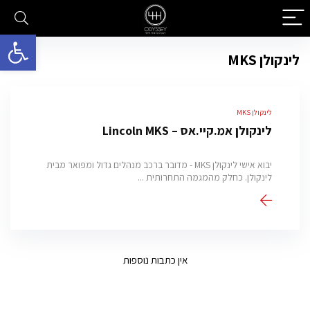
פתח סרגל 
לינקולן MKS
לינקולן MKS
לינקולן אמ.קיי.אס – Lincoln MKS
יבוא אישי לינקולן MKS - מדובר ברכב מנהלים גדול ומפואר מבית
לינקולן. כחלק מהמגמה התחרותית ...
אין כתבות נוספות