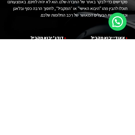
מקדישים כדי לבקר באתר של החברה שלנו. הוא לא יהיה לחינם. באמצעותנו
תוכלו להבין מהו "היבוא האישי" או ״המקביל״, לחסוך הרבה כסף ובלאגן
וכמובן להיות הבעלים המאושר של רכב החלומות שלכם.
•
אאודי יבוא מ
קביל
•
דודג' יבוא מקביל
•
במוו יבוא מ
קביל
•
הונדה יבוא מקביל
•
ג'י אם סי יבוא מ
קביל
•
טויוטה יבוא מקביל
•
ג'יפ יבוא מ
קביל
•
יונדאי יבוא מקביל
•
לנד רובר יבוא מקביל
•
פורד יבוא מקביל
•
לקסוס יבוא מקביל
•
קאדילאק יבוא מקביל
•
מרצדס יבוא מקביל
•
קרייזלר יבוא מקביל
•
ניסאן יבוא מקביל
•
שברולט יבוא מקביל
•
פולקסווגן יבוא מקביל
•
מ
י
ני קופר יבוא מקביל
עקבו אחרינו :)