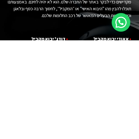
מקדישים כדי לבקר באתר של החברה שלנו. הוא לא יהיה לחינם. באמצעותנו
תוכלו להבין מהו "היבוא האישי" או ״המקביל״, לחסוך הרבה כסף ובלאגן
וכמובן להיות הבעלים המאושר של רכב החלומות שלכם.
•
אאודי יבוא מ
קביל
•
דודג' יבוא מקביל
•
במוו יבוא מ
קביל
•
הונדה יבוא מקביל
•
ג'י אם סי יבוא מ
קביל
•
טויוטה יבוא מקביל
•
ג'יפ יבוא מ
קביל
•
יונדאי יבוא מקביל
•
לנד רובר יבוא מקביל
•
פורד יבוא מקביל
•
לקסוס יבוא מקביל
•
קאדילאק יבוא מקביל
•
מרצדס יבוא מקביל
•
קרייזלר יבוא מקביל
•
ניסאן יבוא מקביל
•
שברולט יבוא מקביל
•
פולקסווגן יבוא מקביל
•
מ
י
ני קופר יבוא מקביל
עקבו אחרינו :)