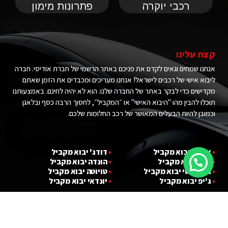
רכבי יוקרה
פתרונות מימון
קצת עלינו
אנחנו שמחים וגאים לקדם את פניכם באתר הרשמי של חברת אודיסי. חברה
ליבוא אישי של רכבים לישראל! אנחנו מעריכים ומכבדים את הזמן שאתם
מקדישים כדי לבקר באתר של החברה שלנו. הוא לא יהיה לחינם. באמצעותנו
תוכלו להבין מהו "היבוא האישי" או ״המקביל״, לחסוך הרבה כסף ובלאגן
וכמובן להיות הבעלים המאושר של רכב החלומות שלכם.
•
אאודי יבוא מ
קביל
•
דודג' יבוא מקביל
•
במוו יבוא מ
קביל
•
הונדה יבוא מקביל
•
ג'י אם סי יבוא מ
קביל
•
טויוטה יבוא מקביל
•
ג'יפ יבוא מ
קביל
•
יונדאי יבוא מקביל
•
לנד רובר יבוא מקביל
•
פורד יבוא מקביל
•
לקסוס יבוא מקביל
•
קאדילאק יבוא מקביל