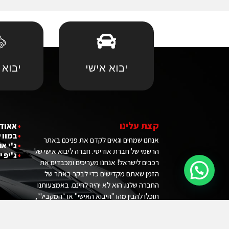
יבוא אישי
יבוא 
קצת עלינו
•
אאודי
•
במוו 
אנחנו שמחים וגאים לקדם את פניכם באתר
•
ג'י אם
הרשמי של חברת אודיסי. חברה ליבוא אישי של
•
ג'יפ י
רכבים לישראל! אנחנו מעריכים ומכבדים את
הזמן שאתם מקדישים כדי לבקר באתר של
החברה שלנו. הוא לא יהיה לחינם. באמצעותנו
תוכלו להבין מהו "היבוא האישי" או ״המקביל״,
לחסוך הרבה כסף ובלאגן וכמובן להיות הבעלים
המאושר של רכב החלומות שלכם.