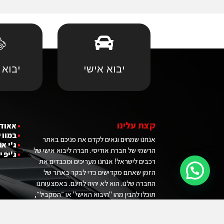
יבוא אישי
יבוא 
קצת עלינו
•
אאודי
•
במוו 
אנחנו שמחים וגאים לקדם את פניכם באתר
•
ג'י אם
הרשמי של חברת אודיסי. חברה ליבוא אישי של
•
ג'יפ י
רכבים לישראל! אנחנו מעריכים ומכבדים את
הזמן שאתם מקדישים כדי לבקר באתר של
החברה שלנו. הוא לא יהיה לחינם. באמצעותנו
תוכלו להבין מהו "היבוא האישי" או ״המקביל״,
לחסוך הרבה כסף ובלאגן וכמובן להיות הבעלים
המאושר של רכב החלומות שלכם.