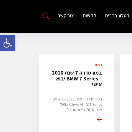
קטלוג רכבים
חדשות
צור קשר
פתח סרגל 
ב.מ.וו
במוו סדרה 7 שנת 2016
– BMW 7 Series יבוא
אישי
במוו סדרה 7 שנת 2016 - BMW 7
Series דגם: 750Li XDrive AT
שנה: 2016 קילומטראז': ...