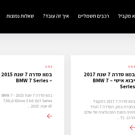
א מקביל
רכבים חשמליים
איך זה עובד?
שאלות נפוצות
.מ.וו
ב.מ.וו
במוו סדרה 7 שנת 2017
במוו סדרה 7 שנת 2015
יבוא אישי – BMW 7
– BMW 7 Series
Serie
במוו סדרה 7 שנת 2015 - BMW 7
Series דגם: 730Ld XDrive 3.0d
במוו סדרה 7 2017 כמקובל
AT שנה: 2015 ...
בחברת במוו, הסדרה 7 תמיד
היה פסגת הטכנולוגיה של עולם
רכב. כל ...