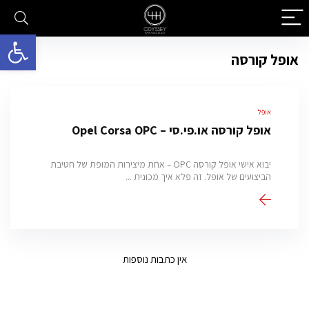
פתח סרגל 
אופל קורסה
אופל
אופל קורסה או.פי.סי – Opel Corsa OPC
יבוא אישי אופל קורסה OPC – אחת מיצירות המופת של חטיבת
הביצועים של אופל. זה פלא איך מכונית ...
אין כתבות נוספות