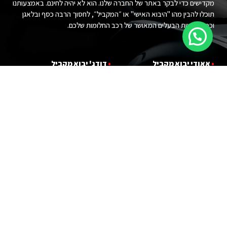
מקדישים כדי לבקר באתר של החברה שלנו. הוא לא יהיה לחינם. באמצעותנו
תוכלו להבין מהו "היבוא האישי" או ״המקביל״, לחסוך הרבה כסף ובלאגן
וכמובן להיות הבעלים המאושר של רכב החלומות שלכם.
•
אאודי יבוא מ
קביל
•
דודג' יבוא מקביל
•
במוו יבוא מ
קביל
•
הונדה יבוא מקביל
•
ג'י אם סי יבוא מ
קביל
•
טויוטה יבוא מקביל
•
ג'יפ יבוא מ
קביל
•
יונדאי יבוא מקביל
•
לנד רובר יבוא מקביל
•
פורד יבוא מקביל
•
לקסוס יבוא מקביל
•
קאדילאק יבוא מקביל
•
מרצדס יבוא מקביל
•
קרייזלר יבוא מקביל
•
ניסאן יבוא מקביל
•
שברולט יבוא מקביל
•
פולקסווגן יבוא מקביל
•
מ
י
ני קופר יבוא מקביל
עקבו אחרינו :)