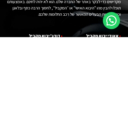
מקדישים כדי לבקר באתר של החברה שלנו. הוא לא יהיה לחינם. באמצעותנו
תוכלו להבין מהו "היבוא האישי" או ״המקביל״, לחסוך הרבה כסף ובלאגן
וכמובן להיות הבעלים המאושר של רכב החלומות שלכם.
•
אאודי יבוא מ
קביל
•
דודג' יבוא מקביל
•
במוו יבוא מ
קביל
•
הונדה יבוא מקביל
•
ג'י אם סי יבוא מ
קביל
•
טויוטה יבוא מקביל
•
ג'יפ יבוא מ
קביל
•
יונדאי יבוא מקביל
•
לנד רובר יבוא מקביל
•
פורד יבוא מקביל
•
לקסוס יבוא מקביל
•
קאדילאק יבוא מקביל
•
מרצדס יבוא מקביל
•
קרייזלר יבוא מקביל
•
ניסאן יבוא מקביל
•
שברולט יבוא מקביל
•
פולקסווגן יבוא מקביל
•
מ
י
ני קופר יבוא מקביל
עקבו אחרינו :)