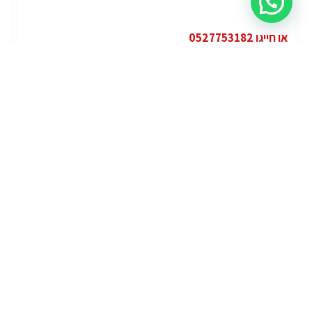
או חייגו 0527753182
קטגוריות
פופולרי
ג'י.אם.סי יוקון (GMC Yukon)
ג'י.אם.סי
מרצדס אי.מ.גי – גיטי (AMG GT)
מרצדס
לוטוס אליס (Lotus Elise – Club Racer)