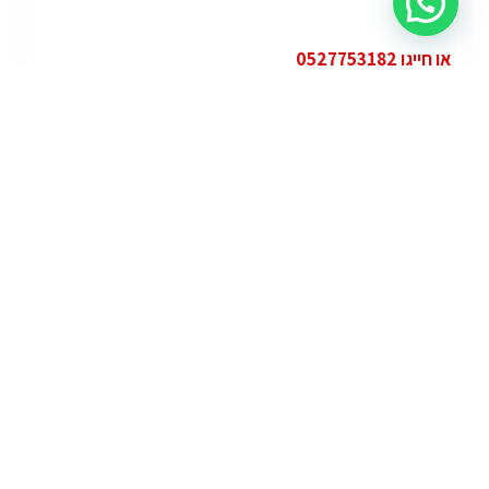
או חייגו 0527753182
קטגוריות
פופולרי
ג'י.אם.סי יוקון (GMC Yukon)
ג'י.אם.סי
מרצדס אי.מ.גי – גיטי (AMG GT)
מרצדס
לוטוס אליס (Lotus Elise – Club Racer)