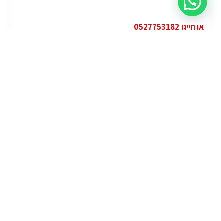
או חייגו 0527753182
קטגוריות
פופולרי
מרצדס אי.מ.גי – גיטי (AMG GT)
מרצדס
ג'י.אם.סי יוקון (GMC Yukon)
ג'י.אם.סי
לוטוס אליס (Lotus Elise – Club Racer)