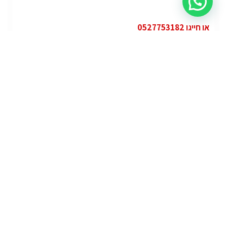
או חייגו 0527753182
קטגוריות
פופולרי
ג'י.אם.סי יוקון (GMC Yukon)
ג'י.אם.סי
מרצדס אי.מ.גי – גיטי (AMG GT)
מרצדס
לוטוס אליס (Lotus Elise – Club Racer)