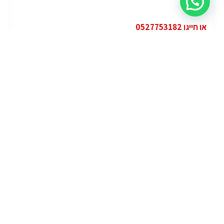
או חייגו 0527753182
קטגוריות
פופולרי
ג'י.אם.סי יוקון (GMC Yukon)
ג'י.אם.סי
מרצדס אי.מ.גי – גיטי (AMG GT)
מרצדס
לוטוס אליס (Lotus Elise – Club Racer)