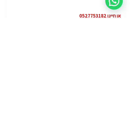
או חייגו 0527753182
קטגוריות
פופולרי
ג'י.אם.סי יוקון (GMC Yukon)
ג'י.אם.סי
מרצדס אי.מ.גי – גיטי (AMG GT)
מרצדס
לוטוס אליס (Lotus Elise – Club Racer)