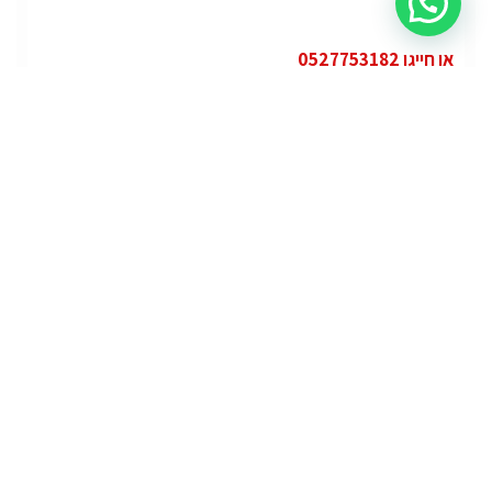
או חייגו 0527753182
קטגוריות
פופולרי
ג'י.אם.סי יוקון (GMC Yukon)
ג'י.אם.סי
מרצדס אי.מ.גי – גיטי (AMG GT)
מרצדס
לוטוס אליס (Lotus Elise – Club Racer)