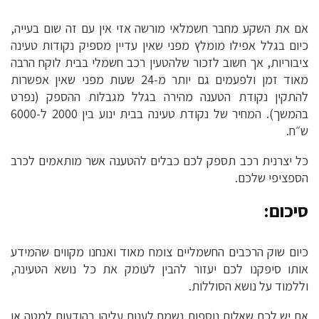
אם את השקע מחבר חשמלאי מורשה אזי אין עם זה שום בעייה,
כיום בגלל אפילו מומלץ מפני שאין עדיין מספיק נקודות טעינה
ציבוריות, אך חשוב לזכור שלהטעין רכב חשמלי בבית לוקח הרבה
מאוד זמן ולפעמים גם יותר מ-24 שעות מפני שאין אפשרות
להתקין נקודת הטענה מהירה בגלל מגבלות ההספק (נפרט
בהמשך). המחיר של נקודת טעינה בבית ינוע בין 2000 ל-6000
ש״ח.
כל יצרנית רכב תספק לכם כבלים להטענה אשר מותאמים לכרב
הספציפי שלכם.
סיכום:
כיום שוק הרכבים החשמליים צומח מאוד ואנחנו מקווים שהמידע
אותו סיפקנו לכם יעזור להבין לעומק את כל נושא הטעינה,
וללמוד על נושא הסוללות.
אם יש לכם שאלות נוספות נשמח לענות עליהן בהודעות למטה או