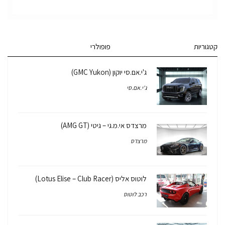
קטגוריות
פופולרי
ג'י.אם.סי יוקון (GMC Yukon)
ג'י.אם.סי
מרצדס אי.מ.גי – גיטי (AMG GT)
מרצדס
לוטוס אליס (Lotus Elise – Club Racer)
רכב לוטוס