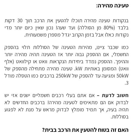
טעינה מהירה:
בנקודות טעינה מהירה תוכלו להטעין את הרכב תוך 30 דקות
בלבד (80% מן הסוללה) ועד שעה! נכון שאין כיום יותר מדי
נקודות כאלו אבל בזמן הקרוב יגדל מספרן משמעותית.
כמו שכבר ציינו, מהירות הטעינה של הסוללות תלוי בהספק
החשמלי, אם ההספק גבוה יותר אז הטעינה תהיה מהירה יותר
וההיפך. ההספק נמדד ביחידות הנקראות וואט או קילוואט (אלף
וואט) המסומן באותיות kW. טעינה מהירה מתחילה מהספק של
50kW ומגיעה עד להספק של 250kW ברכבים כמו הטסלה מודל
3.
חשוב לדעת –
אם אתם בעלי רכבים חשמליים ישנים אזי יש
לבדוק אם הם מתאימים לטעינה מהירה! ברכבים החדשים לא
תהיה בעיה, אך תמיד מומלץ לבדוק מראש על מנת לא לפגוע
בסוללות.
האם זה בטוח להטעין את הרכב בבית?