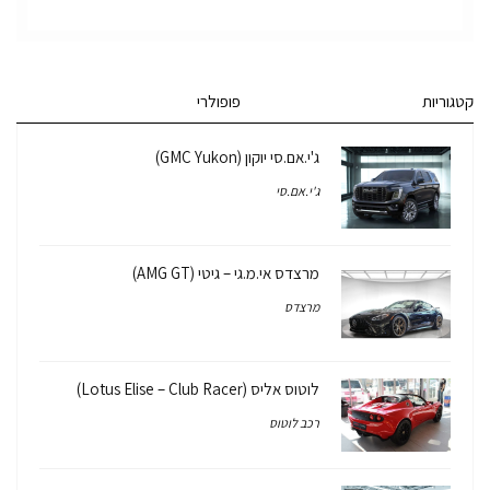
קטגוריות
פופולרי
ג'י.אם.סי יוקון (GMC Yukon)
ג'י.אם.סי
מרצדס אי.מ.גי – גיטי (AMG GT)
מרצדס
לוטוס אליס (Lotus Elise – Club Racer)
רכב לוטוס