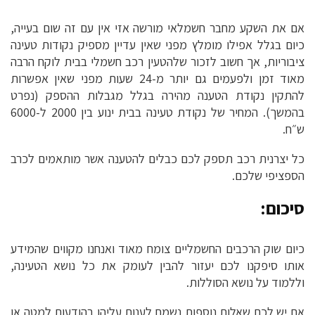
אם את השקע מחבר חשמלאי מורשה אזי אין עם זה שום בעייה,
כיום בגלל אפילו מומלץ מפני שאין עדיין מספיק נקודות טעינה
ציבוריות, אך חשוב לזכור שלהטעין רכב חשמלי בבית לוקח הרבה
מאוד זמן ולפעמים גם יותר מ-24 שעות מפני שאין אפשרות
להתקין נקודת הטענה מהירה בגלל מגבלות ההספק (נפרט
בהמשך). המחיר של נקודת טעינה בבית ינוע בין 2000 ל-6000
ש״ח.
כל יצרנית רכב תספק לכם כבלים להטענה אשר מותאמים לכרב
הספציפי שלכם.
סיכום:
כיום שוק הרכבים החשמליים צומח מאוד ואנחנו מקווים שהמידע
אותו סיפקנו לכם יעזור להבין לעומק את כל נושא הטעינה,
וללמוד על נושא הסוללות.
אם יש לכם שאלות נוספות נשמח לענות עליהן בהודעות למטה או