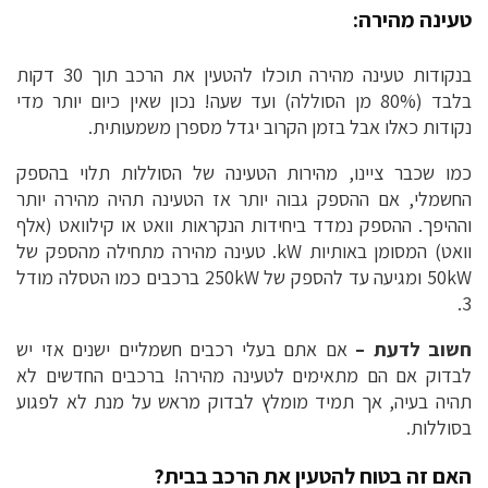
טעינה מהירה:
בנקודות טעינה מהירה תוכלו להטעין את הרכב תוך 30 דקות
בלבד (80% מן הסוללה) ועד שעה! נכון שאין כיום יותר מדי
נקודות כאלו אבל בזמן הקרוב יגדל מספרן משמעותית.
כמו שכבר ציינו, מהירות הטעינה של הסוללות תלוי בהספק
החשמלי, אם ההספק גבוה יותר אז הטעינה תהיה מהירה יותר
וההיפך. ההספק נמדד ביחידות הנקראות וואט או קילוואט (אלף
וואט) המסומן באותיות kW. טעינה מהירה מתחילה מהספק של
50kW ומגיעה עד להספק של 250kW ברכבים כמו הטסלה מודל
3.
חשוב לדעת –
אם אתם בעלי רכבים חשמליים ישנים אזי יש
לבדוק אם הם מתאימים לטעינה מהירה! ברכבים החדשים לא
תהיה בעיה, אך תמיד מומלץ לבדוק מראש על מנת לא לפגוע
בסוללות.
האם זה בטוח להטעין את הרכב בבית?