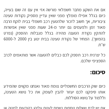
אם את השקע מחבר חשמלאי מורשה אזי אין עם זה שום בעייה,
כיום בגלל אפילו מומלץ מפני שאין עדיין מספיק נקודות טעינה
ציבוריות, אך חשוב לזכור שלהטעין רכב חשמלי בבית לוקח הרבה
מאוד זמן ולפעמים גם יותר מ-24 שעות מפני שאין אפשרות
להתקין נקודת הטענה מהירה בגלל מגבלות ההספק (נפרט
בהמשך). המחיר של נקודת טעינה בבית ינוע בין 2000 ל-6000
ש״ח.
כל יצרנית רכב תספק לכם כבלים להטענה אשר מותאמים לכרב
הספציפי שלכם.
סיכום:
כיום שוק הרכבים החשמליים צומח מאוד ואנחנו מקווים שהמידע
אותו סיפקנו לכם יעזור להבין לעומק את כל נושא הטעינה,
וללמוד על נושא הסוללות.
אם יש לכם שאלות נוספות נשמח לענות עליהן בהודעות למטה או