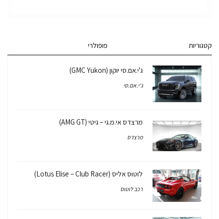
קטגוריות
פופולרי
ג'י.אם.סי יוקון (GMC Yukon)
ג'י.אם.סי
מרצדס אי.מ.גי – גיטי (AMG GT)
מרצדס
לוטוס אליס (Lotus Elise – Club Racer)
רכב לוטוס