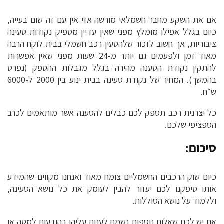
אם את השקע מחבר חשמלאי מורשה אזי אין עם זה שום בעייה,
כיום בגלל אפילו מומלץ מפני שאין עדיין מספיק נקודות טעינה
ציבוריות, אך חשוב לזכור שלהטעין רכב חשמלי בבית לוקח הרבה
מאוד זמן ולפעמים גם יותר מ-24 שעות מפני שאין אפשרות
להתקין נקודת הטענה מהירה בגלל מגבלות ההספק (נפרט
בהמשך). המחיר של נקודת טעינה בבית ינוע בין 2000 ל-6000
ש״ח.
כל יצרנית רכב תספק לכם כבלים להטענה אשר מותאמים לכרב
הספציפי שלכם.
סיכום:
כיום שוק הרכבים החשמליים צומח מאוד ואנחנו מקווים שהמידע
אותו סיפקנו לכם יעזור להבין לעומק את כל נושא הטעינה,
וללמוד על נושא הסוללות.
אם יש לכם שאלות נוספות נשמח לענות עליהן בהודעות למטה או