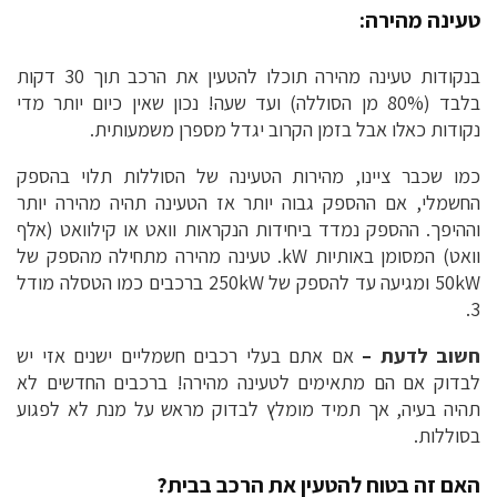
טעינה מהירה:
בנקודות טעינה מהירה תוכלו להטעין את הרכב תוך 30 דקות
בלבד (80% מן הסוללה) ועד שעה! נכון שאין כיום יותר מדי
נקודות כאלו אבל בזמן הקרוב יגדל מספרן משמעותית.
כמו שכבר ציינו, מהירות הטעינה של הסוללות תלוי בהספק
החשמלי, אם ההספק גבוה יותר אז הטעינה תהיה מהירה יותר
וההיפך. ההספק נמדד ביחידות הנקראות וואט או קילוואט (אלף
וואט) המסומן באותיות kW. טעינה מהירה מתחילה מהספק של
50kW ומגיעה עד להספק של 250kW ברכבים כמו הטסלה מודל
3.
חשוב לדעת –
אם אתם בעלי רכבים חשמליים ישנים אזי יש
לבדוק אם הם מתאימים לטעינה מהירה! ברכבים החדשים לא
תהיה בעיה, אך תמיד מומלץ לבדוק מראש על מנת לא לפגוע
בסוללות.
האם זה בטוח להטעין את הרכב בבית?