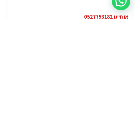
או חייגו 0527753182
קטגוריות
פופולרי
ג'י.אם.סי יוקון (GMC Yukon)
ג'י.אם.סי
מרצדס אי.מ.גי – גיטי (AMG GT)
מרצדס
לוטוס אליס (Lotus Elise – Club Racer)