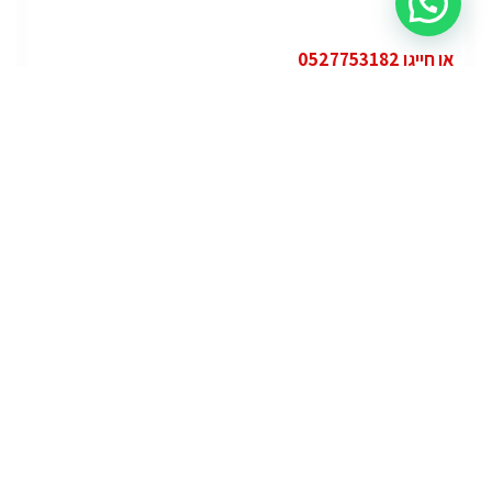
או חייגו 0527753182
קטגוריות
פופולרי
ג'י.אם.סי יוקון (GMC Yukon)
ג'י.אם.סי
מרצדס אי.מ.גי – גיטי (AMG GT)
מרצדס
לוטוס אליס (Lotus Elise – Club Racer)