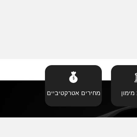
מימון
מחירים אטרקטיביים
קביל
•
פורד יבוא מקביל
יל
•
קאדילאק יבוא מקביל