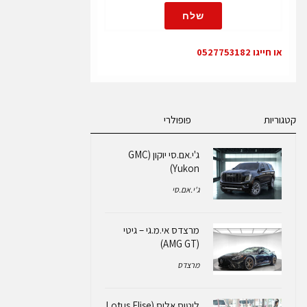
שלח
או חייגו 0527753182
קטגוריות
פופולרי
ג'י.אם.סי יוקון (GMC
Yukon)
ג'י.אם.סי
מרצדס אי.מ.גי – גיטי
(AMG GT)
מרצדס
לוטוס אליס (Lotus Elise