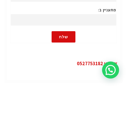
מתעניין ב:
שלח
או חייגו 0527753182
קטגוריות
פופולרי
ג'י.אם.סי יוקון (GMC Yukon)
ג'י.אם.סי