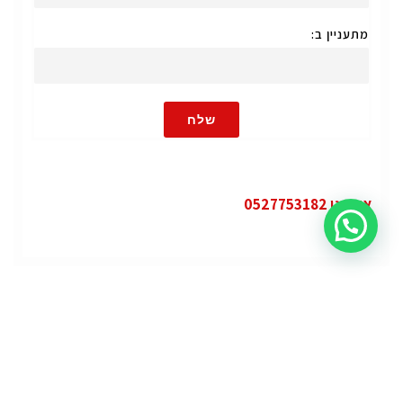
מתעניין ב:
שלח
או חייגו 0527753182
קטגוריות
פופולרי
ג'י.אם.סי יוקון (GMC Yukon)
ג'י.אם.סי