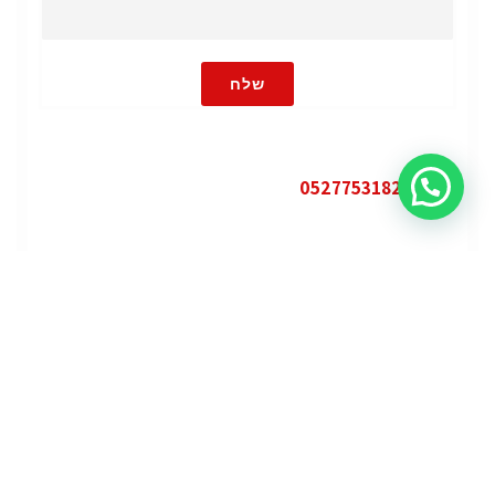
שלח
או חייגו 0527753182
קטגוריות
פופולרי
ג'י.אם.סי יוקון (GMC Yukon)
ג'י.אם.סי