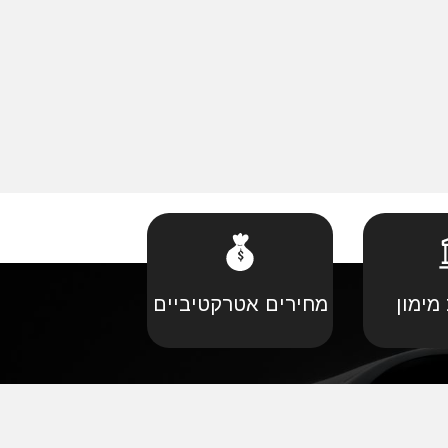
מימון
מחירים אטרקטיביים
קביל
•
פורד יבוא מקביל
יל
•
קאדילאק יבוא מקביל