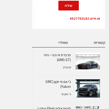
שלח
או חייגו 0527753182
קטגוריות
פופולרי
מרצדס אי.מ.גי – גיטי
(AMG GT)
מרצדס
ג'י.אם.סי יוקון (GMC
Yukon)
ג'י.אם.סי
לוטוס אליס (Lotus Elise