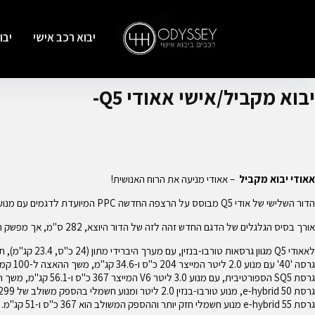
יבוא רכב אישי
יבו
יבוא מקביל/אישי אאודי Q5-
אאודי יבוא מקביל
– אאודי מניעה את הרוח האנושית!
הדור השלישי של אודי Q5 מבוסס על הרצפה החדשה PPC המיועדת לדגמים עם מנועי בעירה פנימית והוא חולק אותה עם המשפחתית הגדולה A5 ומכונית הסלון A6.
אורך בסיס הגלגלים של הדגם החדש זהה לזה של הדור היוצא, 282 ס"מ, אך מפשק הסרנים התרחב בכ-3 ס"מ – עניין שמעניק יציבה רחבה יותר ופוטנציאל דינמי משופר. האורך גדל ב-3.5 ס"מ.
לאאודי Q5 מגוון גרסאות טורבו-בנזין, עם מערך היברידי מתון (24 כ"ס, 23.4 קג"מ), תיבה דו-מצמדית עם 7 הילוכים והנעה כפולה.
גרסה '40' עם מנוע 2.0 ליטר המייצר 204 כ"ס ו-34.6 קג"מ, משך ההאצה ל-100 קמ"ש בגרסה זו הוא 7.2 שניות והמהירות המרבית 226 קמ"ש.
גרסת SQ5 הספורטיבית, עם מנוע 3.0 ליטר V6 המייצר 367 כ"ס ו-56.1 קג"מ, משך ההאצה ל-100 קמ"ש 4.5 שניות והמהירות המרבית 250 קמ"ש.
גרסת 50 e-hybrid, מנוע טורבו-בנזין 2.0 ליטר ומנוע חשמלי בהספק משולב של 299 כ"ס ו-45.9 קג"מ.
גרסת 55 e-hybrid מנוע חשמלי חזק יותר וההספק המשולב הוא 367 כ"ס ו-51 קג"מ.