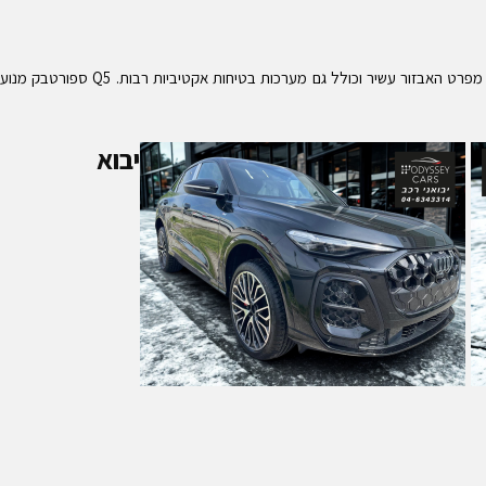
העיצוב כמובן – עיצוב דמוי קופה עם חלון אחורי משתפל ופגושים שונים במעט מקנים לו מראה ספורטיבי שבהחלט מושך את העין. תא הנוסעים איכותי ויוקרתי כמקובל. מפרט האבזור עשיר וכולל גם מערכות בטיחות אקטיביות רבות. Q5 ספורטבק מנוע
יבוא