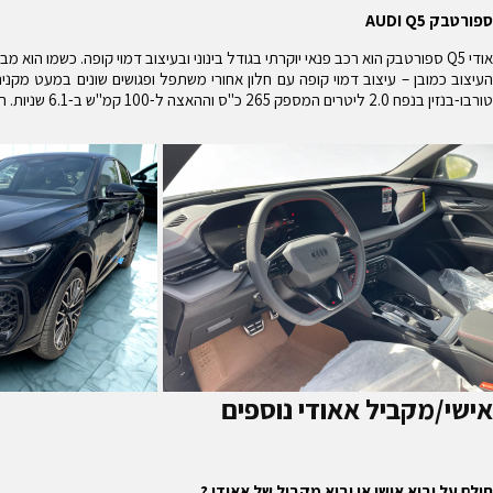
ספורטבק AUDI Q5
אודי Q5 ספורטבק הוא רכב פנאי יוקרתי בגודל בינוני ובעיצוב דמוי קופה. כשמו הוא מבוסס על אודי Q5 המוכר ומתחרה בדגמים כגון מרצדס GLC קופה וב.מ.וו X4.
טורבו-בנזין בנפח 2.0 ליטרים המספק 265 כ"ס וההאצה ל-100 קמ"ש ב-6.1 שניות. הביצועים טובים, אשר לא בכדי נבחר ה Q5 לרכב יוקרתי ומנצח בכל אירופה.
אישי/מקביל אאודי נוספים
חולם על יבוא אישי או יבוא מקביל של אאודי ?